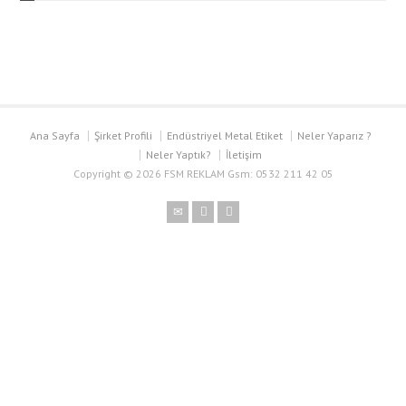
Business
card
blank
mockup
with
kraft
boxes
Ana Sayfa
Şirket Profili
Endüstriyel Metal Etiket
Neler Yaparız ?
on
Neler Yaptık?
İletişim
wood
Copyright © 2026 FSM REKLAM Gsm: 0532 211 42 05
desk