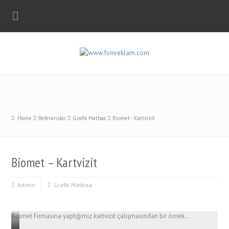
Home
Referanslar
Grafik Matbaa
Biomet - Kartvizit
Biomet – Kartvizit
Admin
Grafik Matbaa
Biomet Firmasına yaptığımız kartvizit çalışmasından bir örnek…