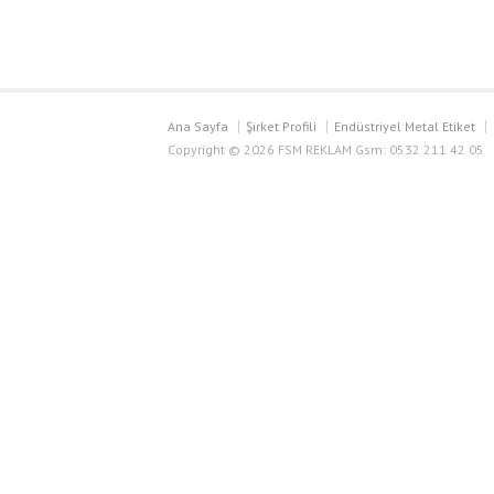
blank
mockup
with
kraft
boxes
Ana Sayfa
Şirket Profili
Endüstriyel Metal Etiket
on
Copyright © 2026 FSM REKLAM Gsm: 0532 211 42 05
wood
desk