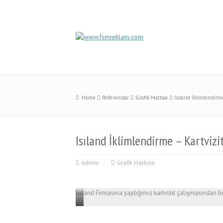
Home
Referanslar
Grafik Matbaa
Isıland İklimlendirme
Isıland İklimlendirme – Kartvizi
Admin
Grafik Matbaa
Isıland Firmasına yaptığımız kartvizit çalışmasından 
Business
card