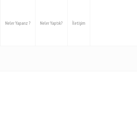
Neler Yaparız ?
Neler Yaptık?
İletişim