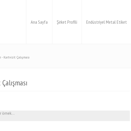
Ana Sayfa
Şirket Profili
Endüstriyel Metal Etiket
 - Kartvizit Çalışması
t Çalışması
bir örnek…